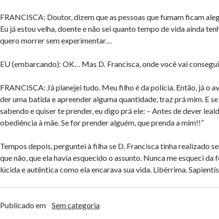
FRANCISCA: Doutor, dizem que as pessoas que fumam ficam alegres
Eu já estou velha, doente e não sei quanto tempo de vida ainda te
quero morrer sem experimentar…
EU (embarcando): OK… Mas D. Francisca, onde você vai consegu
FRANCISCA: Já planejei tudo. Meu filho é da polícia. Então, já o a
der uma batida e apreender alguma quantidade, traz prá mim. E se 
sabendo e quiser te prender, eu digo prá ele: – Antes de dever leald
obediência à mãe. Se for prender alguém, que prenda a mim!!”
Tempos depois, perguntei à filha se D. Francisca tinha realizado s
que não, que ela havia esquecido o assunto. Nunca me esqueci da f
lúcida e autêntica como ela encarava sua vida. Libérrima. Sapientí
Publicado em
Sem categoria