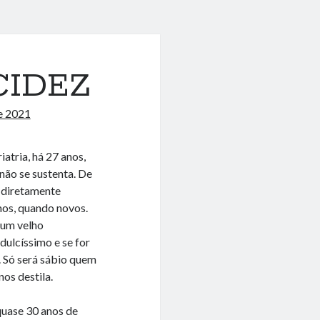
CIDEZ
e 2021
atria, há 27 anos,
não se sustenta. De
é diretamente
mos, quando novos.
 um velho
dulcíssimo e se for
. Só será sábio quem
nos destila.
quase 30 anos de