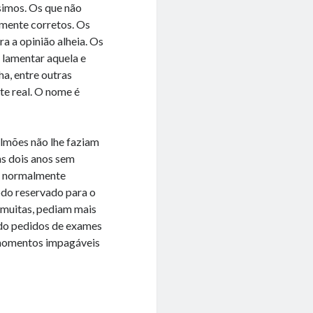
ssimos. Os que não
amente corretos. Os
a a opinião alheia. Os
 lamentar aquela e
ha, entre outras
te real. O nome é
ulmões não lhe faziam
uns dois anos sem
mo normalmente
odo reservado para o
 muitas, pediam mais
ndo pedidos de exames
 momentos impagáveis