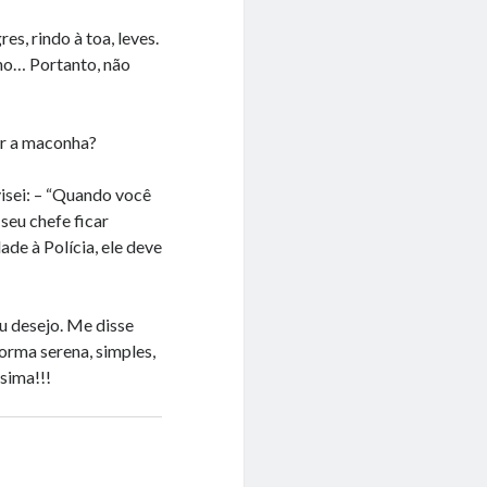
, rindo à toa, leves.
nho… Portanto, não
ir a maconha?
visei: – “Quando você
seu chefe ficar
ade à Polícia, ele deve
eu desejo. Me disse
orma serena, simples,
ssima!!!