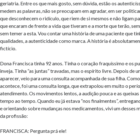
geriatria. Entre os que mais gosto, sem dúvida, estão os autenticí
medem as palavras, não se preocupam em agradar, em ser politic
que desconhecem o ridículo, que riem de si mesmos e não ligam par
que encaram de frente a vida que tiveram e a morte que terão, sem
sem temer a esta. Vou contar uma história de uma paciente que tin
qualidades, a autenticidade como marca. A história é absolutamen
fictício.
Dona Francisca tinha 92 anos. Tinha o coração fraquíssimo e os p
inveja. Tinha “as juntas” travadas, mas o espírito livre. Depois de 
aparecer, veio para uma consulta acompanhada de sua filha. Co
acontece, foi uma consulta longa, que extrapolou em muito o perí
atendimento. Os movimentos lentos, a audição pouca e as queixas
tempo ao tempo. Quando eu já estava “nos finalmentes”, entrega
e orientando sobre mudanças nos medicamentos, vivi um desses
da profissão:
FRANCISCA: Pergunta prá ele!